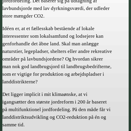
jordfordeling. Det baserer sig på udtagning af
lavbundsjorde med lav dyrkningsværdi, der udleder
store mængder CO2.
Idéen er, at et fællesskab bestående af lokale
interessenter som lokalsamfund og lodsejere kan
genforhandle det åbne land. Skal man anlægge
naturstier, legepladser, shelters eller andre rekreative
områder på lavbundsjordene? Og hvordan sikrer
man nok god landbrugsjord til landbrugsbedrifterne,
som er vigtige for produktion og arbejdspladser i
landdistrikterne?
Det ligger implicit i mit klimaønske, at vi
igangsætter den største jordreform i 200 år baseret
på multifunktionel jordfordeling. På den måde får vi
landdistrikts­udvikling og CO2-reduktion på én og
samme tid.