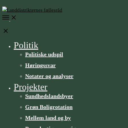
Open
Menu
Close
Politik
Politiske udspil
Høringssvar
Notater og analyser
Projekter
Sundheds­­landsbyer
Grøn Boligrotation
Mellem land og by