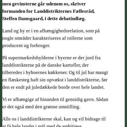
men gevinsterne går udenom os, skriver
formanden for Landdistrikternes Fællesråd,
Steffen Damsgaard, i dette debatindlæg.
Land og by er i en afhængighedsrelation, som på
nogle områder karakteriseres af rollerne som
producent og forbruger.
På supermarkedshylderne i byerne er der jord fra
landdistrikterne på de danske kartofler, der
tilberedes i byboernes køkkener. Og til jul har mangt
en flæskesteg haft sin opvækst i landdistrikterne, før
den er endt på juledækkede borde over hele landet.
Vi er afhængige af hinanden til gensidig gavn. Sådan
er det også med den grønne omstilling.
Alle os i landdistrikterne skal, kan og vil bidrage til
at få hele landet i mål med de ambitiøse