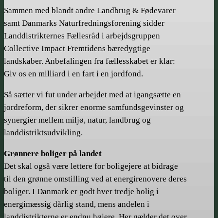
Sammen med blandt andre Landbrug & Fødevarer
samt Danmarks Naturfredningsforening sidder
Landdistrikternes Fællesråd i arbejdsgruppen
Collective Impact Fremtidens bæredygtige
landskaber. Anbefalingen fra fællesskabet er klar:
Giv os en milliard i en fart i en jordfond.
Så sætter vi fut under arbejdet med at igangsætte en
jordreform, der sikrer enorme samfundsgevinster og
synergier mellem miljø, natur, landbrug og
landdistrikts­udvikling.
Grønnere boliger på landet
Det skal også være lettere for boligejere at bidrage
til den grønne omstilling ved at energirenovere deres
boliger. I Danmark er godt hver tredje bolig i
energimæssig dårlig stand, mens andelen i
landdistrikterne er endnu højere. Her gælder det over