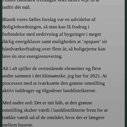
indfri dét mål.
Blandt vores fælles forslag var en udvidelse af
BoligJobordningen, så man kan få fradrag i
forbindelse med nedrivning af bygninger i meget
dårlig energiklasse samt muligheden at ’opspare’ sit
håndværkerfradrag over flere år, så boligejerne kan
lave én stor energirenovering.
Alt i alt spiller de ovenstående elementer og flere
andre sammen i det klimaønske, jeg har for 2021. At
processen med at iværksætte den grønne omstilling
aktivt inddrager og tilgodeser landdistrikterne.
Med andre ord: Det er mit håb, at den grønne
omstilling skaber værdi i landdistrikterne frem for at
trække værdi ud af de områder, hvor der er længere
mellem husene.