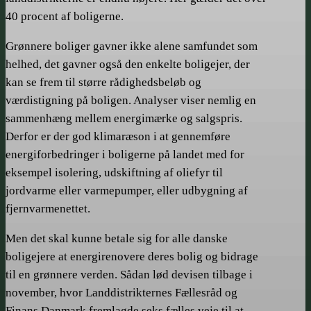
40 procent af boligerne.
Grønnere boliger gavner ikke alene samfundet som
helhed, det gavner også den enkelte boligejer, der
kan se frem til større rådighedsbeløb og
værdistigning på boligen. Analyser viser nemlig en
sammenhæng mellem energimærke og salgspris.
Derfor er der god klimaræson i at gennemføre
energiforbedringer i boligerne på landet med for
eksempel isolering, udskiftning af oliefyr til
jordvarme eller varmepumper, eller udbygning af
fjernvarmenettet.
Men det skal kunne betale sig for alle danske
boligejere at energirenovere deres bolig og bidrage
til en grønnere verden. Sådan lød devisen tilbage­ i
november, hvor Landdistrikternes Fællesråd og
Finans Danmark fremlagde seks fælles veje til at