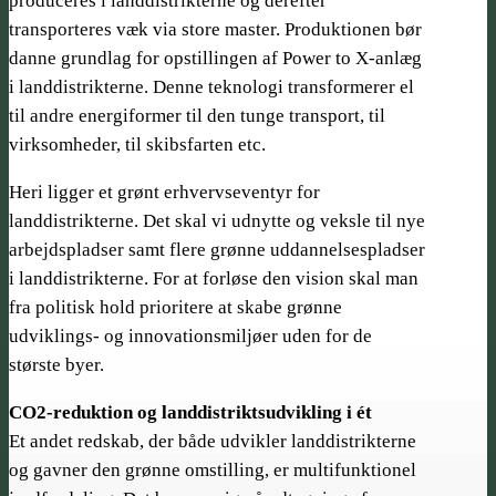
produceres i landdistrikterne og derefter
transporteres væk via store master. Produktionen bør
danne grundlag for opstillingen af Power to X-anlæg
i landdistrikterne. Denne teknologi transformerer el
til andre energiformer til den tunge transport, til
virksomheder, til skibsfarten etc.
Heri ligger et grønt erhvervseventyr for
landdistrikterne. Det skal vi udnytte og veksle til nye
arbejdspladser samt flere grønne uddannelsespladser
i landdistrikterne. For at forløse den vision skal man
fra politisk hold prioritere at skabe grønne
udviklings­- og innovationsmiljøer uden for de
største byer.
CO2-reduktion og landdistrikts­udvikling i ét
Et andet redskab, der både udvikler landdistrikterne
og gavner den grønne omstilling, er multifunktionel