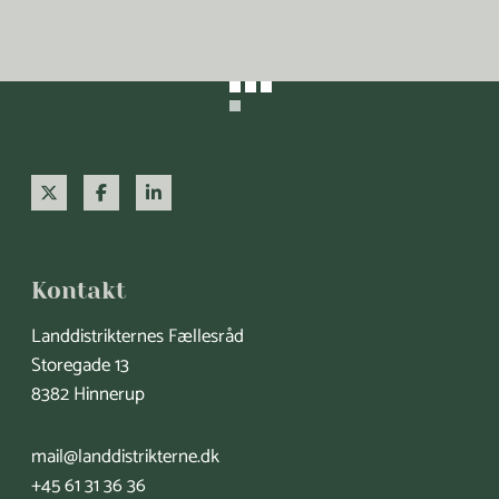
X
F
L
a
i
c
n
Kontakt
e
k
b
e
Landdistrikternes Fællesråd
Storegade 13
o
d
8382 Hinnerup
o
I
k
n
mail@landdistrikterne.dk
+45 61 31 36 36