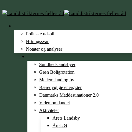
Politiske udspil
Høringssvar
Notater og analyser
Sundheds­­landsbyer
Grøn Boligrotation
Mellem land og by
Bæredygtige energiøer
Danmarks Maddestinationer 2.0
Viden om landet
Aktiviteter
Årets Landsby
Årets Ø