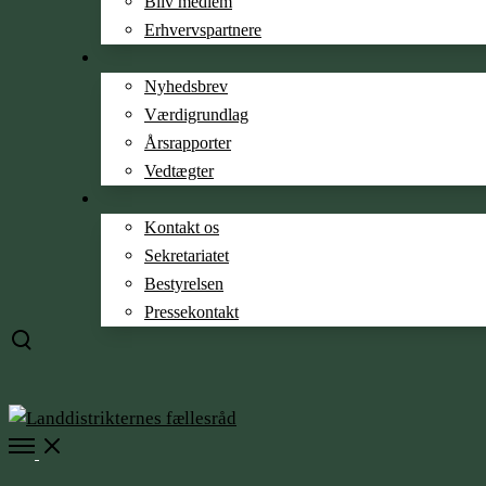
Bliv medlem
Erhvervspartnere
Nyhedsbrev
Værdigrundlag
Årsrapporter
Vedtægter
Kontakt os
Sekretariatet
Bestyrelsen
Pressekontakt
Toggle
search
modal
Open
Menu