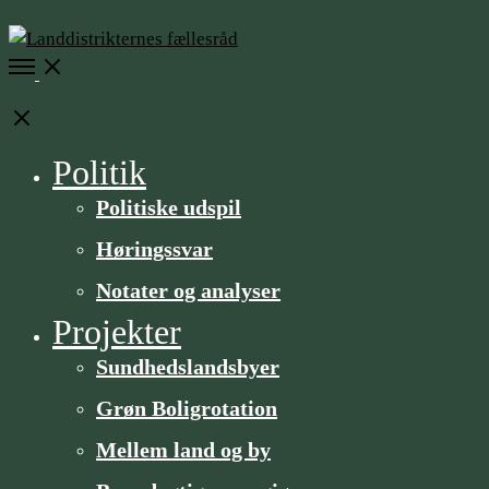
Open
Menu
Close
Politik
Politiske udspil
Høringssvar
Notater og analyser
Projekter
Sundheds­­landsbyer
Grøn Boligrotation
Mellem land og by