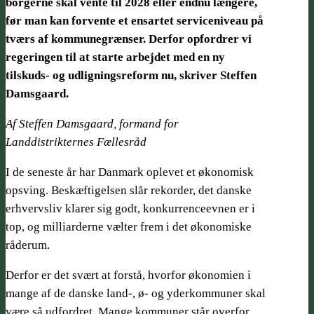
borgerne skal vente til 2028 eller endnu længere,
før man kan forvente et ensartet serviceniveau på
tværs af kommunegrænser. Derfor opfordrer vi
regeringen til at starte arbejdet med en ny
tilskuds- og udligningsreform nu, skriver Steffen
Damsgaard.
Af Steffen Damsgaard, formand for
Landdistrikternes Fællesråd
I de seneste år har Danmark oplevet et økonomisk
opsving. Beskæftigelsen slår rekorder, det danske
erhvervsliv klarer sig godt, konkurrenceevnen er i
top, og milliarderne vælter frem i det økonomiske
råderum.
Derfor er det svært at forstå, hvorfor økonomien i
mange af de danske land-, ø- og yderkommuner skal
være så udfordret. Mange kommuner står overfor