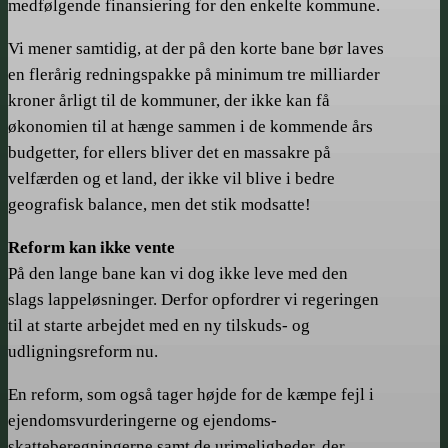
medfølgende finansiering for den enkelte kommune.
Vi mener samtidig, at der på den korte bane bør laves
en flerårig redningspakke på minimum tre milliarder
kroner årligt til de kommuner, der ikke kan få
økonomien til at hænge sammen i de kommende års
budgetter, for ellers bliver det en massakre på
velfærden og et land, der ikke vil blive i bedre
geografisk balance, men det stik modsatte!
Reform kan ikke vente
På den lange bane kan vi dog ikke leve med den
slags lappeløsninger. Derfor opfordrer vi regeringen
til at starte arbejdet med en ny tilskuds- og
udligningsreform nu.
En reform, som også tager højde for de kæmpe fejl i
ejendoms­vurderingerne og ejendoms­
skatteberegningerne samt de urimeligheder, der