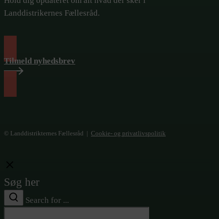
Hold dig opdateret om alt hvad der sker i
Landdistrikernes Fællesråd.
Tilmeld nyhedsbrev
© Landdistrikternes Fællesråd |
Cookie- og privatlivspolitik
Close
Søg her
Search for ...
Search