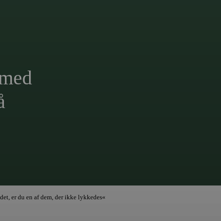
 med
å
et, er du en af dem, der ikke lykkedes«