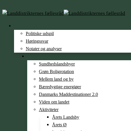
Politiske udspil
Høringssvar
Notater og analyser
Sundheds­­landsbyer
Grøn Boligrotation
Mellem land og by
Bæredygtige energiøer
Danmarks Maddestinationer 2.0
Viden om landet
Aktiviteter
Årets Landsby
Årets Ø