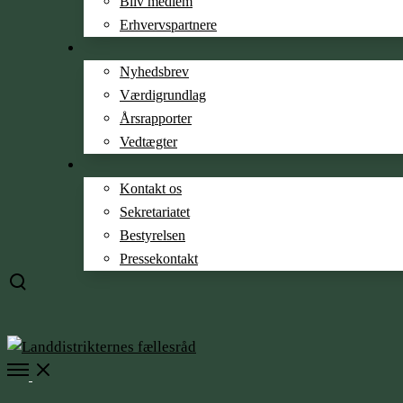
Bliv medlem
Erhvervspartnere
Nyhedsbrev
Værdigrundlag
Årsrapporter
Vedtægter
Kontakt os
Sekretariatet
Bestyrelsen
Pressekontakt
Toggle
search
modal
Open
Menu