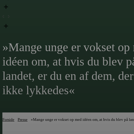
»Mange unge er vokset op
idéen om, at hvis du blev p
landet, er du en af dem, der
ikke lykkedes«
Forside
Presse
»Mange unge er vokset op med idéen om, at hvis du blev på land