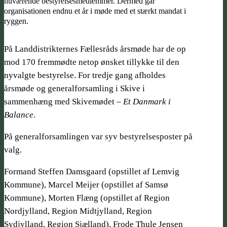
nuværende bestyrelsesmedlemmer. Dermed går
organisationen endnu et år i møde med et stærkt mandat i
ryggen.
På Landdistrikternes Fællesråds årsmøde har de op
mod 170 fremmødte netop ønsket tillykke til den
nyvalgte bestyrelse. For tredje gang afholdes
årsmøde og generalforsamling i Skive i
sammenhæng med Skivemødet –
Et Danmark i
Balance
.
På generalforsamlingen var syv bestyrelsesposter på
valg.
Formand Steffen Damsgaard (opstillet af Lemvig
Kommune), Marcel Meijer (opstillet af Samsø
Kommune), Morten Flæng (opstillet af Region
Nordjylland, Region Midtjylland, Region
Sydjylland, Region Sjælland), Frode Thule Jensen