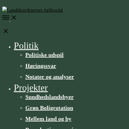
Open
Menu
Close
Politik
Politiske udspil
Høringssvar
Notater og analyser
Projekter
Sundheds­­landsbyer
Grøn Boligrotation
Mellem land og by