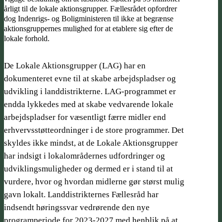
årligt til de lokale aktionsgrupper. Fællesrådet opfordrer
dog Indenrigs- og Boligministeren til ikke at begrænse
aktionsgruppernes mulighed for at etablere sig efter de
lokale forhold.
De Lokale Aktionsgrupper (LAG) har en
dokumenteret evne til at skabe arbejdspladser og
udvikling i landdistrikterne. LAG-programmet er
endda lykkedes med at skabe vedvarende lokale
arbejdspladser for væsentligt færre midler end
erhvervsstøtteordninger i de store programmer. Det
skyldes ikke mindst, at de Lokale Aktionsgrupper
har indsigt i lokalområdernes udfordringer og
udviklings­muligheder og dermed er i stand til at
vurdere, hvor og hvordan midlerne gør størst mulig
gavn lokalt. Landdistrikternes Fællesråd har
indsendt høringssvar vedrørende den nye
programperiode for 2023-2027 med henblik på at