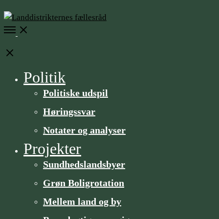
Open
Menu
Close
Politik
Politiske udspil
Høringssvar
Notater og analyser
Projekter
Sundheds­­landsbyer
Grøn Boligrotation
Mellem land og by