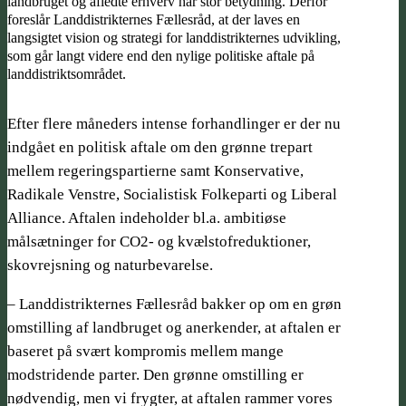
landbruget og afledte erhverv har stor betydning. Derfor
foreslår Landdistrikternes Fællesråd, at der laves en
langsigtet vision og strategi for landdistrikternes udvikling,
som går langt videre end den nylige politiske aftale på
landdistriktsområdet.
Efter flere måneders intense forhandlinger er der nu
indgået en politisk aftale om den grønne trepart
mellem regeringspartierne samt Konservative,
Radikale Venstre, Socialistisk Folkeparti og Liberal
Alliance. Aftalen indeholder bl.a. ambitiøse
målsætninger for CO2- og kvælstofreduktioner,
skovrejsning og naturbevarelse.
– Landdistrikternes Fællesråd bakker op om en grøn
omstilling af landbruget og anerkender, at aftalen er
baseret på svært kompromis mellem mange
modstridende parter. Den grønne omstilling er
nødvendig, men vi frygter, at aftalen rammer vores