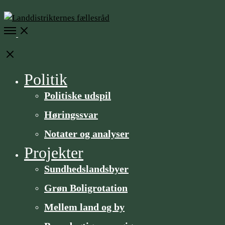
Open
Menu
Close
Politik
Politiske udspil
Høringssvar
Notater og analyser
Projekter
Sundheds­­landsbyer
Grøn Boligrotation
Mellem land og by