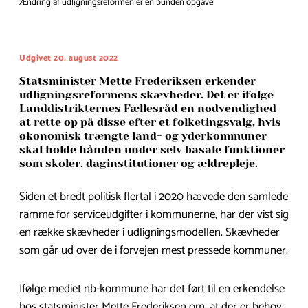
Ændring af udligningsreformen er en bunden opgave
Udgivet 20. august 2022
Statsminister Mette Frederiksen erkender
udligningsreformens skævheder. Det er ifølge
Landdistrikternes Fællesråd en nødvendighed
at rette op på disse efter et folketingsvalg, hvis
økonomisk trængte land- og yderkommuner
skal holde hånden under selv basale funktioner
som skoler, daginstitutioner og ældrepleje.
Siden et bredt politisk flertal i 2020 hævede den samlede
ramme for serviceudgifter i kommunerne, har der vist sig
en række skævheder i udligningsmodellen. Skævheder
som går ud over de i forvejen mest pressede kommuner.
Ifølge mediet nb-kommune har det ført til en erkendelse
hos statsminister Mette Frederiksen om, at der er behov