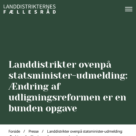
O
p
e
n
M
e
n
u
Landdistrikter ovenpå
statsminister-udmelding:
Ændring af
udligningsreformen er en
bunden opgave
Forside
Presse
Landdistrikter ovenpå statsminister-udmelding: