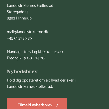
Landdistrikternes Fællesråd
b
e
Storegade 13
o
d
8382 Hinnerup
o
I
k
n
mail@landdistrikterne.dk
+45 61 31 36 36
Mandag – torsdag kl. 9.00 – 15.00
Fredag kl. 9.00
–
14.00
Nyhedsbrev
Hold dig opdateret om alt hvad der sker i
Landdistrikernes Fællesråd.
Tilmeld nyhedsbrev