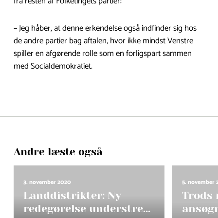
fra resten af Folketingets partier:
– Jeg håber, at denne erkendelse også indfinder sig hos
de andre partier bag aftalen, hvor ikke mindst Venstre
spiller en afgørende rolle som en forligspart sammen
med Socialdemokratiet.
Andre læste også
3. november 2020
5. november 
Landdistrikter: Ny
Trods
redegørelse understre...
ansøgn