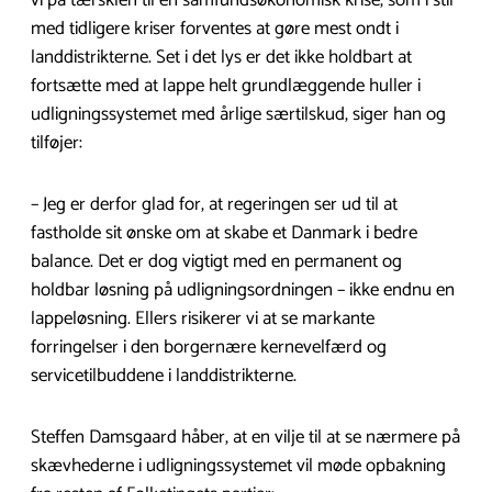
vi på tærsklen til en samfundsøkonomisk krise, som i stil
med tidligere kriser forventes at gøre mest ondt i
landdistrikterne. Set i det lys er det ikke holdbart at
fortsætte med at lappe helt grundlæggende huller i
udligningssystemet med årlige særtilskud, siger han og
tilføjer:
– Jeg er derfor glad for, at regeringen ser ud til at
fastholde sit ønske om at skabe et Danmark i bedre
balance. Det er dog vigtigt med en permanent og
holdbar løsning på udligningsordningen – ikke endnu en
lappeløsning. Ellers risikerer vi at se markante
forringelser i den borgernære kernevelfærd og
servicetilbuddene i landdistrikterne.
Steffen Damsgaard håber, at en vilje til at se nærmere på
skævhederne i udligningssystemet vil møde opbakning