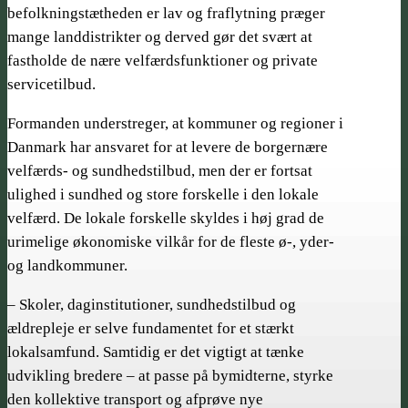
befolkningstætheden er lav og fraflytning præger
mange landdistrikter og derved gør det svært at
fastholde de nære velfærdsfunktioner og private
servicetilbud.
Formanden understreger, at kommuner og regioner i
Danmark har ansvaret for at levere de borgernære
velfærds- og sundheds­tilbud, men der er fortsat
ulighed i sundhed og store forskelle i den lokale
velfærd. De lokale forskelle skyldes i høj grad de
urimelige økonomiske vilkår for de fleste ø-, yder-
og landkommuner.
– Skoler, daginstitutioner, sundheds­tilbud og
ældrepleje er selve fundamentet for et stærkt
lokalsamfund. Samtidig er det vigtigt at tænke
udvikling bredere – at passe på bymidterne, styrke
den kollektive transport og afprøve nye