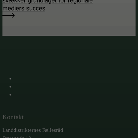
svækker grundlaget for regionale
mediers succes
X
Facebook
LinkedIn
Kontakt
Landdistrikternes Fællesråd