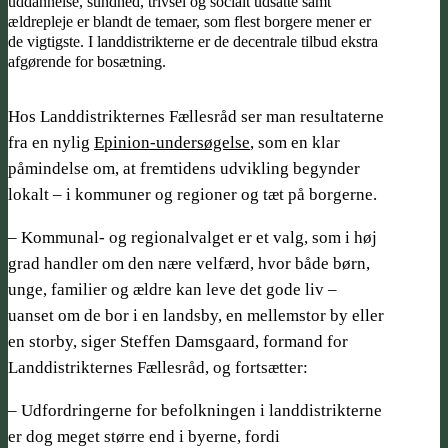
uddannelse, sundhed, trivsel og socialt udsatte samt
ældrepleje er blandt de temaer, som flest borgere mener er
de vigtigste. I landdistrikterne er de decentrale tilbud ekstra
afgørende for bosætning.
Hos Landdistrikternes Fællesråd ser man resultaterne
fra en nylig
Epinion-undersøgelse
, som en klar
påmindelse om, at fremtidens udvikling begynder
lokalt – i kommuner og regioner og tæt på borgerne.
– Kommunal- og regionalvalget er et valg, som i høj
grad handler om den nære velfærd, hvor både børn,
unge, familier og ældre kan leve det gode liv –
uanset om de bor i en landsby, en mellemstor by eller
en storby, siger Steffen Damsgaard, formand for
Landdistrikternes Fællesråd, og fortsætter:
– Udfordringerne for befolkningen i landdistrikterne
er dog meget større end i byerne, fordi