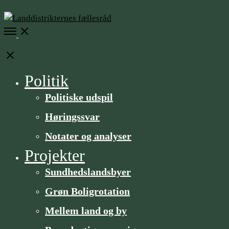
Open
Menu
Close
Politik
Politiske udspil
Høringssvar
Notater og analyser
Projekter
Sundheds­­landsbyer
Grøn Boligrotation
Mellem land og by