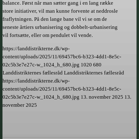
balance. Først når man sætter gang i en lang række
store initiativer, vil man kunne forvente at neddrosle
fraflytningen. På den lange bane vil vi se om de
seneste årtiers urbanisering og dobbelt-urbanisering
vil fortsætte, eller om pendulet vil vende.
https://landdistrikterne.dk/wp-
content/uploads/2025/11/69457bc6-b323-4dd1-8e5c-
02c5b3e7e27c-w_1024_h_680.jpg
1020
680
Landdistrikternes fællesråd
Landdistrikternes fællesråd
https://landdistrikterne.dk/wp-
content/uploads/2025/11/69457bc6-b323-4dd1-8e5c-
02c5b3e7e27c-w_1024_h_680.jpg
13. november 2025
13.
november 2025