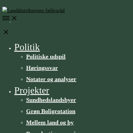
Open
Menu
Close
Politik
Politiske udspil
Høringssvar
Notater og analyser
Projekter
Sundheds­­landsbyer
Grøn Boligrotation
Mellem land og by