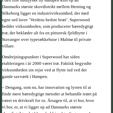
I den lille midtjyske by Hampen klos op ad
Danmarks største skovdistrikt mellem Herning og
Silkeborg ligger en industrivirksomhed, der med
egne ord laver ’Verdens bedste bræt’. Superwood
hedder virksomheden, som producerer bæredygtigt
træ, der beklæder alt fra en pittoresk fjeldhytte i
Stavanger over typerækkehuse i Malmø til private
villaer.
Omdrejningspunktet i Superwood har siden
etableringen i år 2000 været træ. Faktisk begyndte
virksomheden sin rejse ved at flytte ind ved det
gamle savværk i Hampen.
– Dengang, som nu, har innovation og lysten til at
finde mere bæredygtige metoder at behandle træet på
været en drivkraft for os. Årsagen til, at vi bor, hvor
vi bor, er, at vi ligger op ad Danmarks største