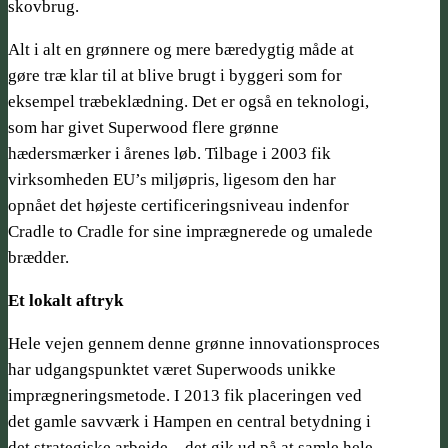
skovbrug.
Alt i alt en grønnere og mere bæredygtig måde at
gøre træ klar til at blive brugt i byggeri som for
eksempel træbeklædning. Det er også en teknologi,
som har givet Superwood flere grønne
hædersmærker i årenes løb. Tilbage­ i 2003 fik
virksomheden EU’s miljøpris, ligesom den har
opnået det højeste certificeringsniveau indenfor
Cradle to Cradle for sine imprægnerede og umalede
brædder.
Et lokalt aftryk
Hele vejen gennem denne grønne innovationsproces
har udgangspunktet været Superwoods unikke
imprægneringsmetode. I 2013 fik placeringen ved
det gamle savværk i Hampen en central betydning i
det strategiske arbejde – det gik ud på at samle hele