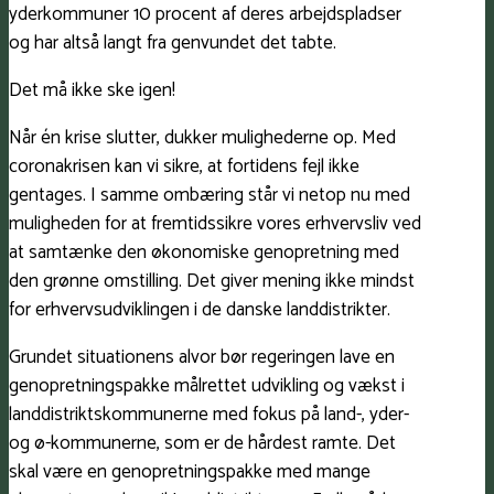
yderkommuner 10 procent af deres arbejdspladser
og har altså langt fra genvundet det tabte.
Det må ikke ske igen!
Når én krise slutter, dukker mulighederne op. Med
coronakrisen kan vi sikre, at fortidens fejl ikke
gentages. I samme ombæring står vi netop nu med
muligheden for at fremtidssikre vores erhvervsliv ved
at samtænke den økonomiske genopretning med
den grønne omstilling. Det giver mening ikke mindst
for erhvervsudviklingen i de danske landdistrikter.
Grundet situationens alvor bør regeringen lave en
genopretningspakke målrettet udvikling og vækst i
landdistrikts­kommunerne med fokus på land-, yder-
og ø-kommunerne, som er de hårdest ramte. Det
skal være en genopretningspakke med mange