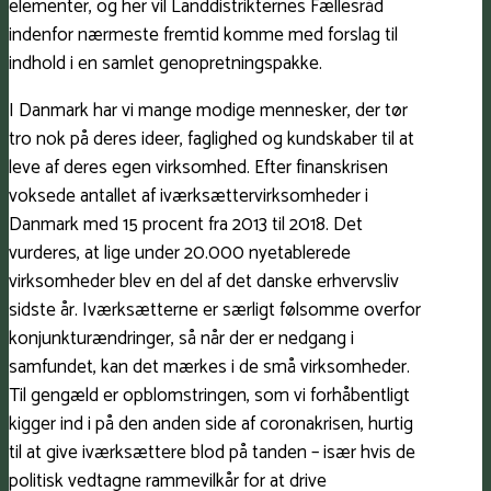
elementer, og her vil Landdistrikternes Fællesråd
indenfor nærmeste fremtid komme med forslag til
indhold i en samlet genopretningspakke.
I Danmark har vi mange modige mennesker, der tør
tro nok på deres ideer, faglighed og kundskaber til at
leve af deres egen virksomhed. Efter finanskrisen
voksede antallet af iværksættervirksomheder i
Danmark med 15 procent fra 2013 til 2018. Det
vurderes, at lige under 20.000 nyetablerede
virksomheder blev en del af det danske erhvervsliv
sidste år. Iværksætterne er særligt følsomme overfor
konjunkturændringer, så når der er nedgang i
samfundet, kan det mærkes i de små virksomheder.
Til gengæld er opblomstringen, som vi forhåbentligt
kigger ind i på den anden side af coronakrisen, hurtig
til at give iværksættere blod på tanden – især hvis de
politisk vedtagne rammevilkår for at drive