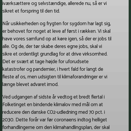
iværksættere og selvstændige, allerede nu, så er vi
sikret et forspring til den tid.
Når usikkerheden og frygten for sygdom har lagt sig,
er behovet for noget at leve af først i rækken. Vi skal
have vores samfund op at køre igen, så der er jobs til
alle. Og de, der tør skabe deres egne jobs, skal vi
sikre et ordentligt grundlag for at drive virksomhed.
Det er svært at tage højde for uforudsete
katastrofer og pandemier, i hvert fald for langt de
fleste af os, men udsigten til klimaforandringer er vi
længe blevet advaret imod.
Ved udgangen af sidste år vedtog et bredt flertal i
Folketinget en bindende klimalov med mål om at
reducere den danske CO2-udledning med 70 pct. i
2030. Dette forår var før coronaens indtog helliget
forhandlingerne om den klimahandlingsplan, der skal