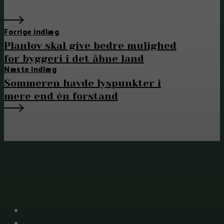
Forrige indlæg
Planlov skal give bedre mulighed
for byggeri i det åbne land
Næste indlæg
Sommeren havde lyspunkter i
mere end én forstand
X
Facebook