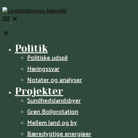
Open
Menu
Close
Politik
Politiske udspil
Høringssvar
Notater og analyser
Projekter
Sundheds­­landsbyer
Grøn Boligrotation
Mellem land og by
Bæredygtige energiøer