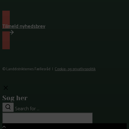
Tilmeld nyhedsbrev
© Landdistrikternes Fællesråd |
Cookie- og privatlivspolitik
Close
Søg her
Search for ...
Search