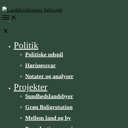
Open
Menu
Close
Politik
Politiske udspil
Høringssvar
Notater og analyser
Projekter
Sundheds­­landsbyer
Grøn Boligrotation
Mellem land og by