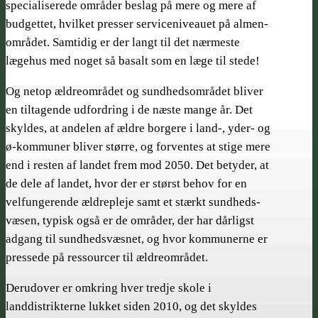
specialiserede områder beslag på mere og mere af
budgettet, hvilket presser serviceniveauet på almen-
området. Samtidig er der langt til det nærmeste
lægehus med noget så basalt som en læge til stede!
Og netop ældreområdet og sundheds­området bliver
en tiltagende udfordring i de næste mange år. Det
skyldes, at andelen af ældre borgere i land-, yder- og
ø-kommuner bliver større, og forventes at stige mere
end i resten af landet frem mod 2050. Det betyder, at
de dele af landet, hvor der er størst behov for en
velfungerende ældrepleje samt et stærkt sundheds­
væsen, typisk også er de områder, der har dårligst
adgang til sundheds­væsnet, og hvor kommunerne er
pressede på ressourcer til ældreområdet.
Derudover er omkring hver tredje skole i
landdistrikterne lukket siden 2010, og det skyldes