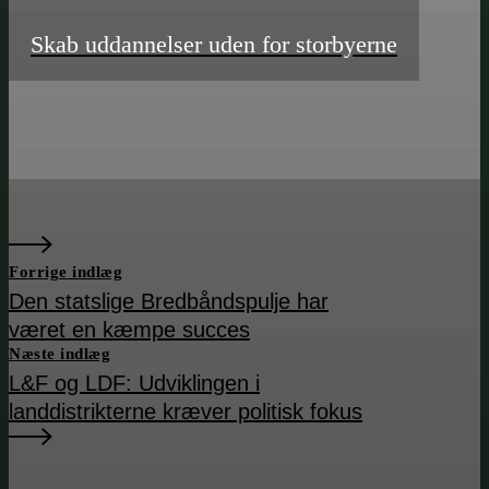
Skab uddannelser uden for storbyerne
Forrige indlæg
Den statslige Bredbåndspulje har
været en kæmpe succes
Næste indlæg
L&F og LDF: Udviklingen i
landdistrikterne kræver politisk fokus