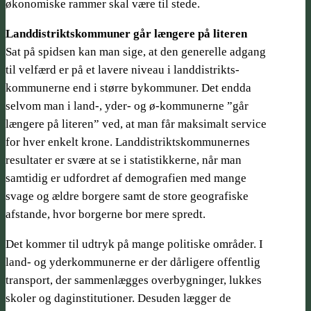
økonomiske rammer skal være til stede.
Landdistrikts­kommuner går længere på literen
Sat på spidsen kan man sige, at den generelle adgang
til velfærd er på et lavere niveau i landdistrikts­-
kommunerne end i større bykommuner. Det endda
selvom man i land-, yder- og ø-kommunerne ”går
længere på literen” ved, at man får maksimalt service
for hver enkelt krone. Landdistrikts­kommunernes
resultater er svære at se i statistikkerne, når man
samtidig er udfordret af demografien med mange
svage og ældre borgere samt de store geografiske
afstande, hvor borgerne bor mere spredt.
Det kommer til udtryk på mange politiske områder. I
land- og yderkommunerne er der dårligere offentlig
transport, der sammenlægges overbygninger, lukkes
skoler og daginstitutioner. Desuden lægger de