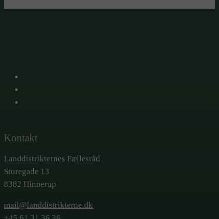
X
Facebook
LinkedIn
Kontakt
Landdistrikternes Fællesråd
Storegade 13
8382 Hinnerup
mail@landdistrikterne.dk
+45 61 31 36 36