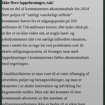
Ikke flere lappeløsninger, tak!
Som en del af kommunernes økonomiaftale for 2024
blev puljen til ”særligt vanskeligt stillede”
kommuner hævet fra et udgangspunkt på 350
millioner til 734 millioner kroner. Det tyder altså på,
at der er en klar viden om, at nogle land- og
yderkommuner står i en særligt udfordret situation,
men i stedet for at tage fat ved problemets rod: Et
skævt udligningssystem, så forsøger man med
lappeløsninger i kommunernes fælles økonomiaftale
med regeringen.
I landdistrikterne er man vant til at være afhængig af
alverdens puljer og forsøgsordninger, og man er
eksperter i at skabe innovation og udvikling for
begrænsede midler. Men når det kommer til den
kommunale økonomi, er det useriøst, at
udligningsordningen ikke er bedre til at sikre bare