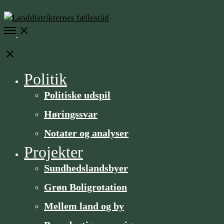
Open
Menu
Close
Politik
Politiske udspil
Høringssvar
Notater og analyser
Projekter
Sundheds­­landsbyer
Grøn Boligrotation
Mellem land og by