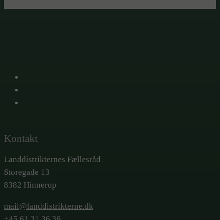
X
Facebook
LinkedIn
Kontakt
Landdistrikternes Fællesråd
Storegade 13
8382 Hinnerup
mail@landdistrikterne.dk
+45 61 31 36 36