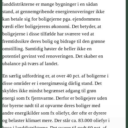
landdistrikterne er mange bygninger i en sådan
stand, at gennemgribende energirenoveringer ikke
kan betale sig for boligejerne pga. ejendommens
værdi eller boligejerens økonomi. Det betyder, at
boligejerne i disse tilfælde har sværere ved at
fremtidssikre deres bolig og bidrage til den grønne
omstilling. Samtidig høster de heller ikke en
potentiel gevinst ved renoveringen. Det skaber en
ubalance på tværs af landet.
En særlig udfordring er, at over 40 pct. af boligerne i
disse områder er i energimæssig dårlig stand. Det
skyldes ikke mindst begrænset adgang til grøn
energi som fx fjernvarme. Derfor er boligejere uden
for byerne nødt til at opvarme deres boliger med
andre energikilder som fx oliefyr, der ofte er dyrere
og belaster klimaet mere. Der står ca. 83.000 oliefyr i
huse i landdistrikterne. Det svarer til godt 60 pct. af