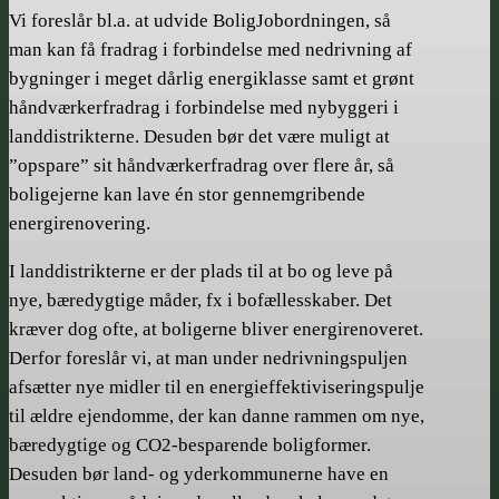
Vi foreslår bl.a. at udvide BoligJobordningen, så
man kan få fradrag i forbindelse med nedrivning af
bygninger i meget dårlig energiklasse samt et grønt
håndværkerfradrag i forbindelse med nybyggeri i
landdistrikterne. Desuden bør det være muligt at
”opspare” sit håndværkerfradrag over flere år, så
boligejerne kan lave én stor gennemgribende
energirenovering.
I landdistrikterne er der plads til at bo og leve på
nye, bæredygtige måder, fx i bofællesskaber. Det
kræver dog ofte, at boligerne bliver energirenoveret.
Derfor foreslår vi, at man under nedrivningspuljen
afsætter nye midler til en energieffektiviseringspulje
til ældre ejendomme, der kan danne rammen om nye,
bæredygtige og CO2-besparende boligformer.
Desuden bør land- og yderkommunerne have en