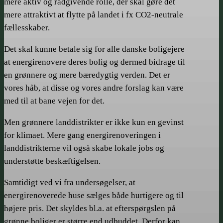
mere aktiv og rådgivende rolle, der skal gøre det
mere attraktivt at flytte på landet i fx CO2-neutrale
fællesskaber.
Det skal kunne betale sig for alle danske boligejere
at energirenovere deres bolig og dermed bidrage til
en grønnere og mere bæredygtig verden. Det er
vores håb, at disse og vores andre forslag kan være
med til at bane vejen for det.
Men grønnere landdistrikter er ikke kun en gevinst
for klimaet. Mere gang energirenoveringen i
landdistrikterne vil også skabe lokale jobs og
understøtte beskæftigelsen.
Samtidigt ved vi fra undersøgelser, at
energirenoverede huse sælges både hurtigere og til
højere pris. Det skyldes bl.a. at efterspørgslen på
grønne boliger er større end udbuddet. Derfor kan