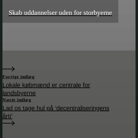
Skab uddannelser uden for storbyerne
Forrige indlæg
Lokale købmænd er centrale for
landsbyerne
Næste indlæg
Lad os tage hul på ‘decentraliseringens
årti’