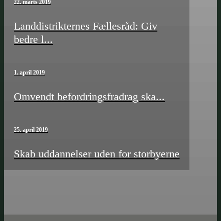
22. marts 2019
Landdistrikternes Fællesråd: Giv
bedre l...
1. april 2019
Omvendt befordrings­­fradrag ska...
25. april 2019
Skab uddannelser uden for storbyerne